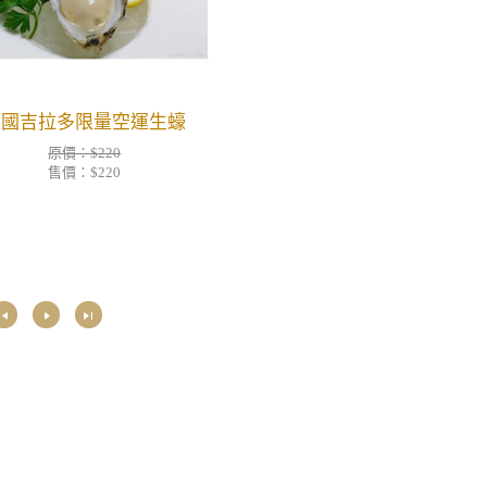
法國吉拉多限量空運生蠔
原價：$220
售價：
$220