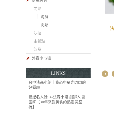
精選美食
前菜
海鮮
肉類
沙拉
主餐點
飲品
外賣小市場
LINKS
台中法森小館｜我心中星光閃閃的
好餐廳
世紀名人錄04-法森小館 創辦人 劉
國卿【30年來對美食的熱愛與堅
持】