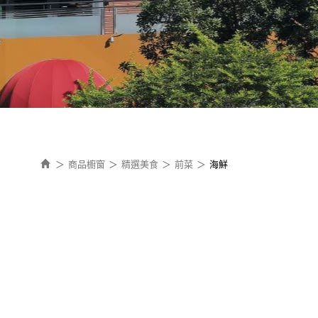
表
商品櫥窗
精選美食
前菜
海鮮